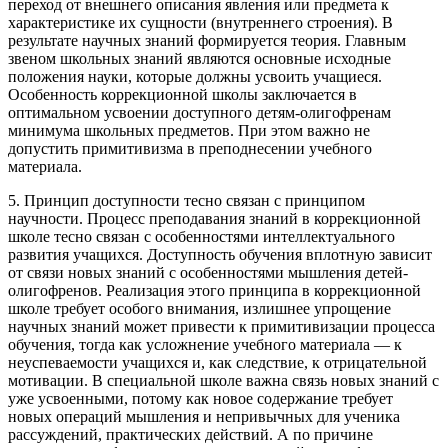
переход от внешнего описания явления или предмета к
характеристике их сущности (внутреннего строения). В
результате научных знаний формируется теория. Главным
звеном школьных знаний являются основные исходные
положения науки, которые должны усвоить учащиеся.
Особенность коррекционной школы заключается в
оптимальном усвоении доступного детям-олигофренам
минимума школьных предметов. При этом важно не
допустить примитивизма в преподнесении учебного
материала.
5. Принцип доступности тесно связан с принципом
научности. Процесс преподавания знаний в коррекционной
школе тесно связан с особенностями интеллектуального
развития учащихся. Доступность обучения вплотную зависит
от связи новых знаний с особенностями мышления детей-
олигофренов. Реализация этого принципа в коррекционной
школе требует особого внимания, излишнее упрощение
научных знаний может привести к примитивизации процесса
обучения, тогда как усложнение учебного материала — к
неуспеваемости учащихся и, как следствие, к отрицательной
мотивации. В специальной школе важна связь новых знаний с
уже усвоенными, потому как новое содержание требует
новых операций мышления и непривычных для ученика
рассуждений, практических действий. А по причине