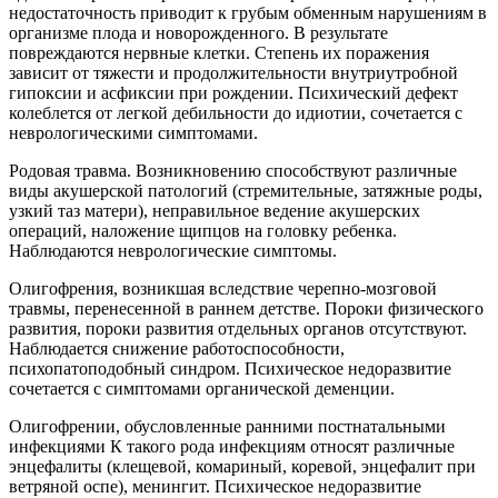
недостаточность приводит к грубым обменным нарушениям в
организме плода и новорожденного. В результате
повреждаются нервные клетки. Степень их поражения
зависит от тяжести и продолжительности внутриутробной
гипоксии и асфиксии при рождении. Психический дефект
колеблется от легкой дебильности до идиотии, сочетается с
неврологическими симптомами.
Родовая травма. Возникновению способствуют различные
виды акушерской патологий (стремительные, затяжные роды,
узкий таз матери), неправильное ведение акушерских
операций, наложение щипцов на головку ребенка.
Наблюдаются неврологические симптомы.
Олигофрения, возникшая вследствие черепно-мозговой
травмы, перенесенной в раннем детстве. Пороки физического
развития, пороки развития отдельных органов отсутствуют.
Наблюдается снижение работоспособности,
психопатоподобный синдром. Психическое недоразвитие
сочетается с симптомами органической деменции.
Олигофрении, обусловленные ранними постнатальными
инфекциями К такого рода инфекциям относят различные
энцефалиты (клещевой, комариный, коревой, энцефалит при
ветряной оспе), менингит. Психическое недоразвитие