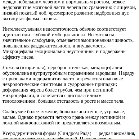
между небольшим черепом и нормальным ростом, резкое
недоразвитие мозговой части черепа по сравнению с лицевой,
низкий покатый лоб, чрезмерное развитие надбровных дуг,
вытянутая форма головы.
Интеллектуальная недостаточность обычно соответствует
идиотии или глубокой имбецильности. Несмотря на
значительное слабоумие, отмечается эмоциональная живость,
повышенная раздражительность и внушаемость.
Микроцефалы эмоционально неустойчивы и подвержены
аффекту гнева.
Ложная (вторичная), церебропатическая, микроцефалия
обусловлена внутриутробным поражением зародыша. Наряду
с признаками недоразвития часто встречаются очаговые
неврологические симптомы и судорожные припадки;
деформация черепа более грубая, чем при истинной
микроцефалии, и сочетается с диспластичным
телосложением; большая отсталость в росте и массе тела.
Слабоумие более тяжелое, больные апатичные, угрюмые,
вялые. Однако провести четкую грань между истинной и
ложной микроцефалией не представляется возможным.
Ксеродермическая форма (Синдром Рада) — редкая аномалия,
сочетание ихтиоза с олигофренией. Наследуется по