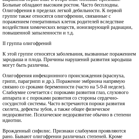
Больные обладают высоким ростом. Часто бесплодны.
Олигофрения в пределах легкой дебильности. К первой
группе также относятся олигофрении, связанные с
поражением генеративных клеток родителей вследствие
воздействия химических веществ, ионизирующей радиации,
повышенной запыленности и т.д.
II группа олигофрений
К этой группе относятся заболевания, вызванные поражением
зародыша и плода. Причины нарушений развития зародыша
могут быть различны.
Олигофрения инфекционного происхождения (краснуха,
грипп, парагрипп и др.). Поражение эмбриона напрямую
связано со сроками беременности (часто на 5-9-й неделе).
Слабоумие сочетается с пороками развития глаз, слухового
аппарата и с пороками развития со стороны сердечно-
сосудистой системы. Часто встречаются пороки развития
скелета, дефекты зубов, а также общее физическое
недоразвитие. Психическое недоразвитие обычно в степени
идиотии.
Врожденный сифилис. Признаки слабоумия проявляются
рано. Бывают олигофрении различных степеней. Кроме