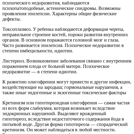
психического недоразвития, наблюдаются
психопатоподобные, астенические синдромы. Возможны
проявления эпилепсии. Характерны общие физические
дефекты.
Токсоплазмоз. У ребенка наблюдаются деформация черепа,
неправильное строение костей, пороки развития внутренних
органов. В основном поражаются головной мозг и глаза.
Часто развивается эпилепсия. Психическое недоразвитие в
степени имбецильности, идиотии.
Листериоз. Возникновение заболевания связано с внутренним
поражением плода от больной матери. Психическое
недоразвитие — в степени идиотии.
К развитию олигофрении могут привести и другие инфекции,
воздействующие на зародыш; гормональные нарушения, а
также иные эндогенные и экзогенные токсические факторы
Кретинизм или гипотиреоидная олигофрения — самая частая
из всех форм слабоумия, которая возникает вследствие
эндокринных нарушений. Выделяют врожденный
гипотиреоз, вследствие недостаточного содержания йода в
питьевой воде. Другая форма гипотиреоза — спорадический
кретинизм. Он может наблюдаться в любой местности.