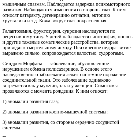
мышечным спазмам. Наблюдается задержка психомоторного
развития. Наблюдаются изменения со стороны глаз. К ним
относят катаракту, дегенерацию сетчатки, эктопию
хрусталика и т.д. Кожа вокруг глаз покрасневшая.
Галактоземия, фруктозурия, сукрозия наследуются по
рецессивному типу. У детей наблюдается гипотрофия, поносы
и другие тяжелые соматические расстройства, которые
приводят к смертельному исходу. Психическое недоразвитие
выражено сильно, сопровождается вялостью, судорогами.
Синдром Морфана — заболевание, обусловленное
нарушением обмена полисахаридов. В основе этого
наследственного заболевания лежит системное поражение
соединительной ткани. Это заболевание одинаково
встречается как у мужчин, так и у женщин. Симптомы
проявляются с момента рождения. К ним относят:
1) аномалии развития глаз;
2) аномалии развития костно-мышечной системы;
3) аномалии развития, со стороны сердечно-сосудистой
системы.