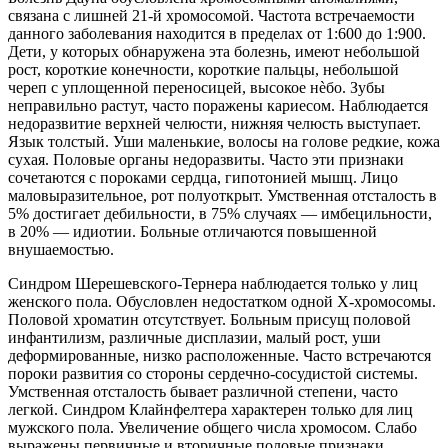
связана с лишней 21-й хромосомой. Частота встречаемости
данного заболевания находится в пределах от 1:600 до 1:900.
Дети, у которых обнаружена эта болезнь, имеют небольшой
рост, короткие конечности, короткие пальцы, небольшой
череп с уплощенной переносицей, высокое нѐбо. Зубы
неправильно растут, часто поражены кариесом. Наблюдается
недоразвитие верхней челюсти, нижняя челюсть выступает.
Язык толстый. Уши маленькие, волосы на голове редкие, кожа
сухая. Половые органы недоразвиты. Часто эти признаки
сочетаются с пороками сердца, гипотонией мышц. Лицо
маловыразительное, рот полуоткрыт. Умственная отсталость в
5% достигает дебильности, в 75% случаях — имбецильности,
в 20% — идиотии. Больные отличаются повышенной
внушаемостью.
Синдром Шерешевского-Тернера наблюдается только у лиц
женского пола. Обусловлен недостатком одной X-хромосомы.
Половой хроматин отсутствует. Больным присущ половой
инфантилизм, различные дисплазии, малый рост, уши
деформированные, низко расположенные. Часто встречаются
пороки развития со стороны сердечно-сосудистой системы.
Умственная отсталость бывает различной степени, часто
легкой. Синдром Клайнфелтера характерен только для лиц
мужского пола. Увеличение общего числа хромосом. Слабо
выражены первичные и вторичные половые признаки.