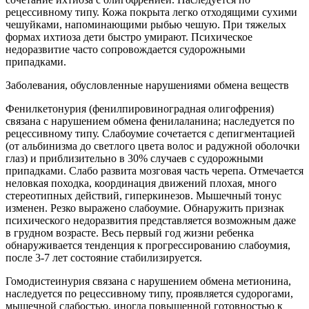
рецессивному типу. Кожа покрыта легко отходящими сухими
чешуйками, напоминающими рыбью чешую. При тяжелых
формах ихтиоза дети быстро умирают. Психическое
недоразвитие часто сопровождается судорожными
припадками.
Заболевания, обусловленные нарушениями обмена веществ
Фенилкетонурия (фенилпировиноградная олигофрения)
связана с нарушением обмена фенилаланина; наследуется по
рецессивному типу. Слабоумие сочетается с депигментацией
(от альбинизма до светлого цвета волос и радужной оболочки
глаз) и приблизительно в 30% случаев с судорожными
припадками. Слабо развита мозговая часть черепа. Отмечается
неловкая походка, координация движений плохая, много
стереотипных действий, гиперкинезов. Мышечный тонус
изменен. Резко выражено слабоумие. Обнаружить признак
психического недоразвития представляется возможным даже
в грудном возрасте. Весь первый год жизни ребенка
обнаруживается тенденция к прогрессированию слабоумия,
после 3-7 лет состояние стабилизируется.
Гомодистеинурия связана с нарушением обмена метионина,
наследуется по рецессивному типу, проявляется судорогами,
мышечной слабостью, иногда повышенной готовностью к