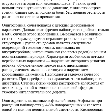
отсутствовать один или несколько швов. У таких детей
повышается внутричерепное давление, снижается острота
зрения, бывает рвота, головная боль. Умственная отсталость
различная по степени проявления.
Олигофрения, сочетающаяся с детским церебральным
параличом. Данная олигофрения наблюдается приблизительно
в 60% случаев этого заболевания. Выражается в различной
степени, характеризуется неравномерностью и сложной
структурой. Группа синдромов является следствием
повреждений головного мозга, возникших во
внутриутробном, интранатальном (во время родов) и раннем
постнатальном периодах. Характерная особенность детских
церебральных параличей — нарушение моторного развития
ребенка, обусловленное прежде всего аномальным
распределением мышечного тонуса и нарушением
координации движений. Наблюдается задержка речевого
развития. При церебральных параличах часто наблюдается
дизартрия. Степень психических расстройств колеблется от
легких нарушений в эмоционально-волевой сфере до
тяжелого интеллектуального дефекта.
Олигофрении, вызванные асфиксией плода Асфиксия при
рождении наблюдается у 4-6% новорожденных и является
одной из причин перинатальной смертности. Кислородная