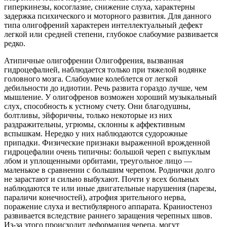
гиперкинезы, косоглазие, снижение слуха, характерны
задержка психического и моторного развития. Для данного
типа олигофрений характерен интеллектуальный дефект
легкой или средней степени, глубокое слабоумие развивается
редко.
Атипичные олигофрении Олигофрения, вызванная
гидроцефалией, наблюдается только при тяжелой водянке
головного мозга. Слабоумие колеблется от легкой
дебильности до идиотии. Речь развита гораздо лучше, чем
мышление. У олигофренов возможен хороший музыкальный
слух, способность к устному счету. Они благодушны,
болтливы, эйфоричны, только некоторые из них
раздражительны, угрюмы, склонны к аффективным
вспышкам. Нередко у них наблюдаются судорожные
припадки. Физические признаки выраженной врожденной
гидроцефалии очень типичны: большой череп с выпуклым
лбом и уплощенными орбитами, треугольное лицо —
маленькое в сравнении с большим черепом. Роднички долго
не зарастают и сильно выбухают. Почти у всех больных
наблюдаются те или иные двигательные нарушения (парезы,
параличи конечностей), атрофия зрительного нерва,
поражение слуха и вестибулярного аппарата. Краниостеноз
развивается вследствие раннего заращения черепных швов.
Из-за этого происходит деформация черепа, могут