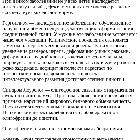
При данном заболевании не у всех детей наблюдается
интеллектуальный дефект. У многих психическое развитие
соответствует возрастной норме.
Гаргоилизм — наследственное заболевание, обусловленное
нарушением обмена веществ, участвующих в формировании
соединительной ткани. У мужчин это заболевание встречается
чаще, чем у женщин. Клинические проявления становятся
заметны на первом месяце жизни ребенка. К ним относят
увеличение размеров черепа, деформацию ушных раковин,
деформацию грудной клетки, толстые короткие пальцы,
широкую ладонь, поражаются суставы. Психическое развитие
резко задержано, дефицит интеллекта нарастает по
прошествии времени, довольно часто дефект
интеллектуального развития достигает степени идиотии.
Синдром Лоуренса — олигофрения, связанная с нарушением
функции гипоталамуса. При этом заболевании проявляются
признаки нарушений жирового, белкового обмена веществ.
Проявляются вегетативные и эндокринные изменения.
Психический дефект колеблется от слабовыраженной
олигофрении до идиотии.
Олигофрении, вызванные хромосомными аберрациями
Болезнь Дауна обусловлена хромосомными аномалиями,