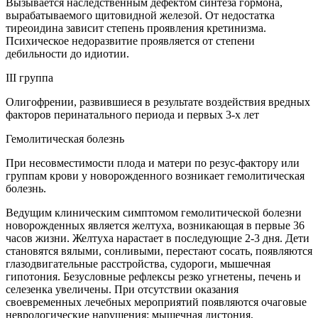
Вызывается наследственным дефектом синтеза гормона,
вырабатываемого щитовидной железой. От недостатка
тиреоидина зависит степень проявления кретинизма.
Психическое недоразвитие проявляется от степени
дебильности до идиотии.
III группа
Олигофрении, развившиеся в результате воздействия вредных
факторов перинатального периода и первых 3-х лет
Гемолитическая болезнь
При несовместимости плода и матери по резус-фактору или
группам крови у новорожденного возникает гемолитическая
болезнь.
Ведущим клиническим симптомом гемолитической болезни
новорожденных является желтуха, возникающая в первые 36
часов жизни. Желтуха нарастает в последующие 2-3 дня. Дети
становятся вялыми, сонливыми, перестают сосать, появляются
глазодвигательные расстройства, судороги, мышечная
гипотония. Безусловные рефлексы резко угнетены, печень и
селезенка увеличены. При отсутствии оказания
своевременных лечебных мероприятий появляются очаговые
неврологические нарушения: мышечная дистония,