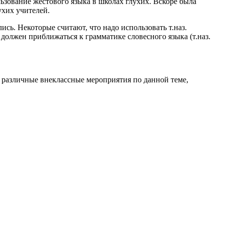
ьзование жестового языка в школах глухих. Вскоре была
ухих учителей.
сь. Некоторые считают, что надо использовать т.наз.
должен приближаться к грамматике словесного языка (т.наз.
 различные внеклассные мероприятия по данной теме,