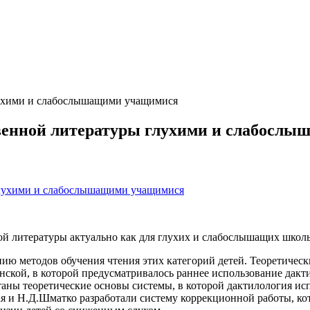
лухими и слабослышащими учащимися
твенной литературы глухими и слабосл
й литературы актуально как для глухих и слабослышащих школьн
нию методов обучения чтения этих категорий детей. Теоретиче
нской, в которой предусматривалось раннее использование дакт
аны теоретические основы системы, в которой дактилология исп
я и Н.Д.Шматко разработали систему коррекционной работы, ко