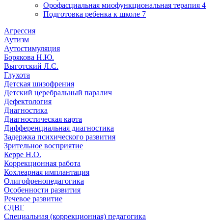
Орофасциальная миофункциональная терапия
4
Подготовка ребенка к школе
7
Агрессия
Аутизм
Аутостимуляция
Борякова Н.Ю.
Выготский Л.С.
Глухота
Детская шизофрения
Детский церебральный паралич
Дефектология
Диагностика
Диагностическая карта
Дифференциальная диагностика
Задержка психического развития
Зрительное восприятие
Керре Н.О.
Коррекционная работа
Кохлеарная имплантация
Олигофренопедагогика
Особенности развития
Речевое развитие
СДВГ
Специальная (коррекционная) педагогика