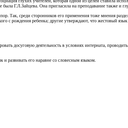
оциация глухих учителей, которая одной из целей ставила испол
 была Г.Л.Зайцева. Она пригласила на преподавание также и гл
ор. Так, среди сторонников его применения тоже мнения раздели
ого с рождения ребенка; другие утверждают, что жестовый язык 
овать досуговую деятельность в условиях интерната, проводить
 и развивать его наравне со словесным языком.