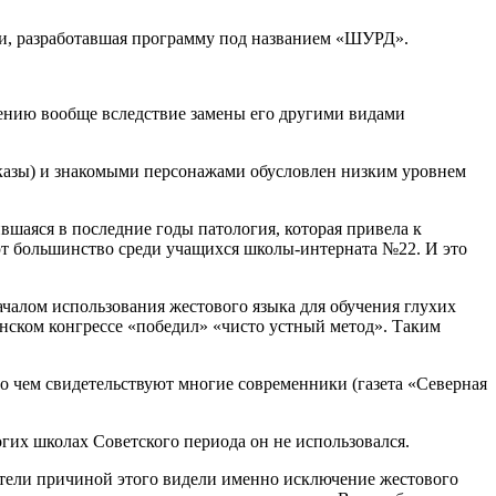
ми, разработавшая программу под названием «ШУРД».
ению вообще вследствие замены его другими видами
казы) и знакомыми персонажами обусловлен низким уровнем
шаяся в последние годы патология, которая привела к
ют большинство среди учащихся школы-интерната №22. И это
ачалом использования жестового языка для обучения глухих
анском конгрессе «победил» «чисто устный метод». Таким
ы, о чем свидетельствуют многие современники (газета «Северная
гих школах Советского периода он не использовался.
ватели причиной этого видели именно исключение жестового