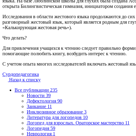
языка. На базе Люблинской школы для глухих была создана Асс
открыта Билингвистическая гимназия, инициатором создания ее
Исследования в области жестового языка продолжаются до сих п
разговорный жестовый язык, который является родным для глух
«Калькирующая жестовая речь»).
Что делать?
Для привлечения учащихся к чтению следует правильно формир
помогающие полюбить книгу, возбудить интерес к чтению.
С учетом опыта многих исследователей включать жестовый язык
Сурдопедагогика
Назад к списку
Все публикации
235
Новости
39
Дефектология
90
Заикание
11
Инклюзивное образование
3
Литература для логопедов
10
Логопед для взрослых. Ораторское мастерство
11
Логопедия
59
Неврология
1