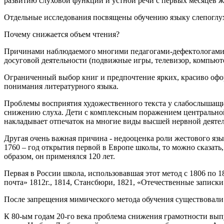
развитию слуховой функции и устной речи с первых месяцев 
Отдельные исследования посвящены обучению языку слепоглухи
Почему снижается объем чтения?
Причинами наблюдаемого многими педагогами-дефектологами с
досуговой деятельности (подвижные игры, телевизор, компьюте
Ограниченный выбор книг и предпочтение ярких, красиво офо
понимания литературного языка.
Проблемы восприятия художественного текста у слабослышащих
снижению слуха. Дети с комплексным поражением центральной
накладывает отпечаток на многие виды высшей нервной деятел
Другая очень важная причина - недооценка роли жестового язы
1760 – год открытия первой в Европе школы, то можно сказать
образом, он применялся 120 лет.
Первая в России школа, использовавшая этот метод с 1806 по 18
почта» 1812г., 1814, Стансбюри, 1821, «Отечественные записки
После запрещения мимического метода обучения существовали р
К 80-ым годам 20-го века проблема снижения грамотности вып