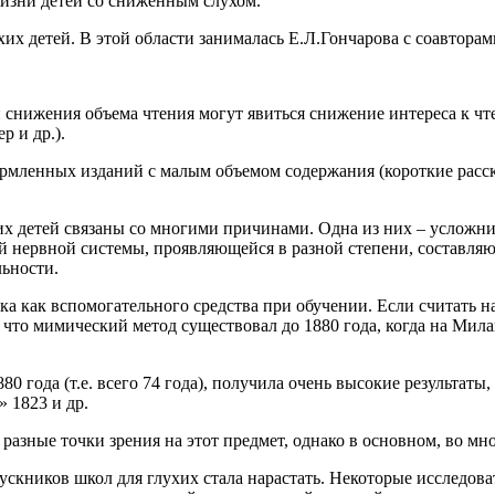
жизни детей со сниженным слухом.
х детей. В этой области занималась Е.Л.Гончарова с соавтора
нижения объема чтения могут явиться снижение интереса к чт
р и др.).
рмленных изданий с малым объемом содержания (короткие расс
 детей связаны со многими причинами. Одна из них – усложнив
 нервной системы, проявляющейся в разной степени, составля
ьности.
ка как вспомогательного средства при обучении. Если считать н
, что мимический метод существовал до 1880 года, когда на Мил
80 года (т.е. всего 74 года), получила очень высокие результат
» 1823 и др.
азные точки зрения на этот предмет, однако в основном, во мно
ускников школ для глухих стала нарастать. Некоторые исследо