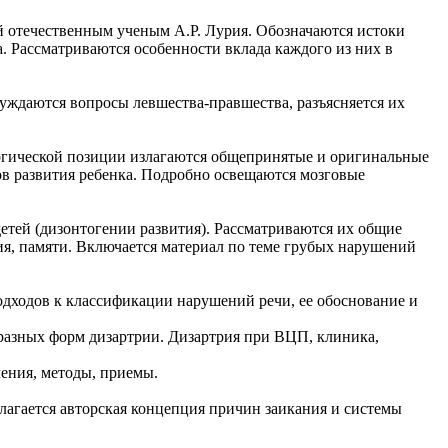
 отечественным ученым А.Р. Лурия. Обозначаются истоки
. Рассматриваются особенности вклада каждого из них в
уждаются вопросы левшества-правшества, разъясняется их
логической позиции излагаются общепринятые и оригинальные
пов развития ребенка. Подробно освещаются мозговые
тей (дизонтогении развития). Рассматриваются их общие
ия, памяти. Включается материал по теме грубых нарушений
ходов к классификации нарушений речи, ее обоснование и
разных форм дизартрии. Дизартрия при ВЦП, клиника,
ения, методы, приемы.
агается авторская концепция причин заикания и системы