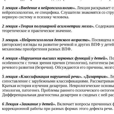
1 лекция «Введение в нейропсихологию».
Лекция раскрывает с
нейропсихологии, ее специфика. Слушатели знакомятся со стр
нервную систему и психику человека.
2 лекция «Теория полушарной асимметрии мозга».
Содержание
теоретическое и практическое значение.
3 лекция. «Нейропсихология детского возраста».
Посвящена н
(авторские) взгляды на развитие речевой и других ВПФ у дете
механизмы приобретения разных ВПФ.
4 лекция «Нарушения высших корковых функций у детей».
По
особенности с точки зрения причин (этиологии), патогенеза 
речевого развития (безречия). Обсуждаются его причины, моз
5 лекция «Классификация нарушений речи». «Дизартрия».
Ле
сопоставление с зарубежными классификациями. Рассматриваю
Краткая история изучения дизартрии. Неврологические основ
этиология, патогенез. Проблемы раннего психического онтоген
Дифференциальная диагностика дизартрии и сходных с ней рас
6 Лекция «Заикание у детей».
Включает вопросы причинных фа
коррекционной работы при разных формах этого дефекта речи.