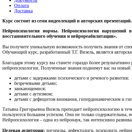
Документы
Оплата
Доставка
Курс состоит из семи видеолекций и авторских презентаций
Нейропсихология нормы. Нейропсихология нарушений в
восстановительного обучения и нейрореабилитации».
Вы получите уникальную возможность получить знания от спе
Обучающий курс, разработанный Т.Г. Визель, является авторск
Благодаря этому курсу вы станете гораздо более результативн
нейропсихологии. Полученные знания поднимут вас на новый 
детьми с задержками психического и речевого развития;
безречевыми детьми;
заикающимися;
детьми с аутизмом;
детьми с дефицитом внимания, гипердинамическим и ги
​Татьяна Григорьевна Визель преподает нейропсихологию в т
пользуются большим успехом. Они не только содержательны, н
Нейропсихология – одна из нейронаук, так интенсивно развива
Целевая аудитория:
логопеды, дефектологи, психологи, нейро