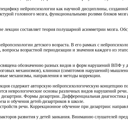
пецифику нейропсихологии как научной дисциплины, созданной
уктурой головного мозга, функциональными ролями блоков мозга
 лекции составляет теория полушарной асимметрии мозга. Обс
ейропсихологии детского возраста. В его рамках с нейропсихо
й, вопросы возрастной периодизации и значения каждого из эта
священа обозначению разных видов и форм нарушений ВПФ у де
(мозговых механизмов), клиники (симптомов нарушений) мышлен
говые механизмы, направления и методы коррекции.
кция содержит авторскую нейропсихологическую концепцию под
тся неврологические основы различных видов нарушений речи.
ы дизартрии. Формы дизартрии. Дифференциальная диагностика 
еза и обучения детей-дизартриков в школе.
стройств речи. Коррекционное обучение при дизартрии: направл
кторов развития у детей заикания. Вниманию слушателей предл