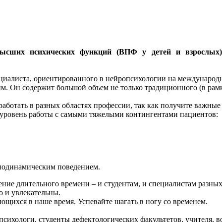
.
ысших психических функций (ВПФ у детей и взрослых)
циалиста, ориентированного в нейропсихологии на международ
им. Он содержит большой объем не только традиционного (в рамк
о работать в разных областях профессии, так как получите важ
уровень работы с самыми тяжелыми контингентами пациентов:
подинамическим поведением.
ечение длительного времени – и студентам, и специалистам ра
о и увлекательны.
ющихся в наше время. Успевайте шагать в ногу со временем.
психологи, студенты дефектологических факультетов, учителя, в